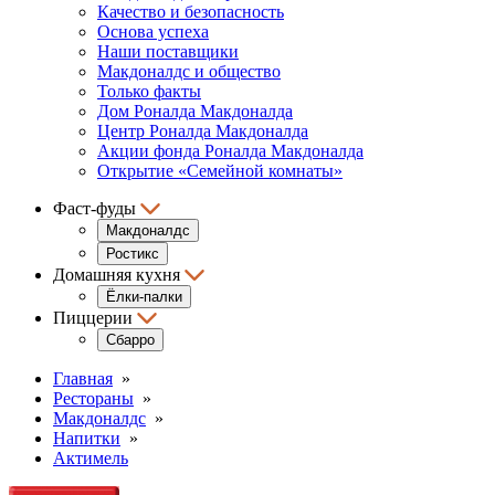
Качество и безопасность
Основа успеха
Наши поставщики
Макдоналдс и общество
Только факты
Дом Роналда Макдоналда
Центр Роналда Макдоналда
Акции фонда Роналда Макдоналда
Открытие «Семейной комнаты»
Фаст-фуды
Макдоналдс
Ростикс
Домашняя кухня
Ёлки-палки
Пиццерии
Сбарро
Главная
»
Рестораны
»
Макдоналдс
»
Напитки
»
Актимель