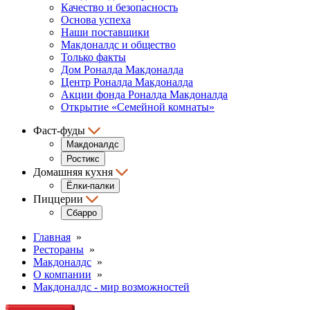
Качество и безопасность
Основа успеха
Наши поставщики
Макдоналдс и общество
Только факты
Дом Роналда Макдоналда
Центр Роналда Макдоналда
Акции фонда Роналда Макдоналда
Открытие «Семейной комнаты»
Фаст-фуды
Макдоналдс
Ростикс
Домашняя кухня
Ёлки-палки
Пиццерии
Сбарро
Главная
»
Рестораны
»
Макдоналдс
»
О компании
»
Макдоналдс - мир возможностей