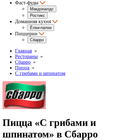
Фаст-фуды
Макдоналдс
Ростикс
Домашняя кухня
Ёлки-палки
Пиццерии
Сбарро
Главная
»
Рестораны
»
Сбарро
»
Пицца
»
С грибами и шпинатом
Пицца «С грибами и
шпинатом» в Сбарро