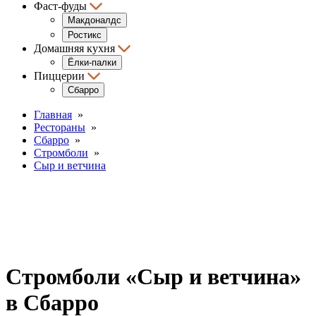
Фаст-фуды
Макдоналдс
Ростикс
Домашняя кухня
Ёлки-палки
Пиццерии
Сбарро
Главная
»
Рестораны
»
Сбарро
»
Стромболи
»
Сыр и ветчина
Стромболи «Сыр и ветчина»
в Сбарро