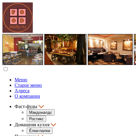
Меню
Старое меню
Адреса
О компании
Фаст-фуды
Макдоналдс
Ростикс
Домашняя кухня
Ёлки-палки