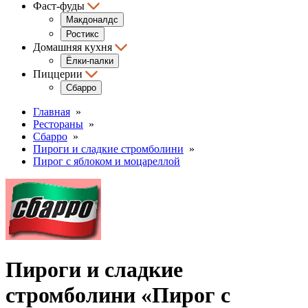
Фаст-фуды
Макдоналдс
Ростикс
Домашняя кухня
Ёлки-палки
Пиццерии
Сбарро
Главная
»
Рестораны
»
Сбарро
»
Пироги и сладкие стромболини
»
Пирог с яблоком и моцареллой
Пироги и сладкие
стромболини «Пирог с