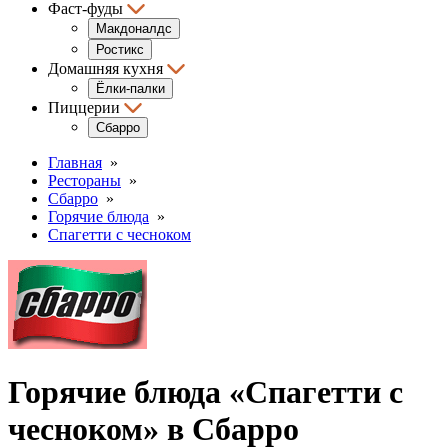
Фаст-фуды
Макдоналдс
Ростикс
Домашняя кухня
Ёлки-палки
Пиццерии
Сбарро
Главная
»
Рестораны
»
Сбарро
»
Горячие блюда
»
Спагетти с чесноком
Горячие блюда «Спагетти с
чесноком» в Сбарро