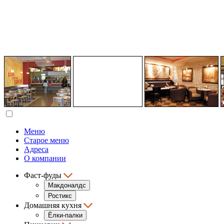
Меню
Старое меню
Адреса
О компании
Фаст-фуды
Макдоналдс
Ростикс
Домашняя кухня
Ёлки-палки