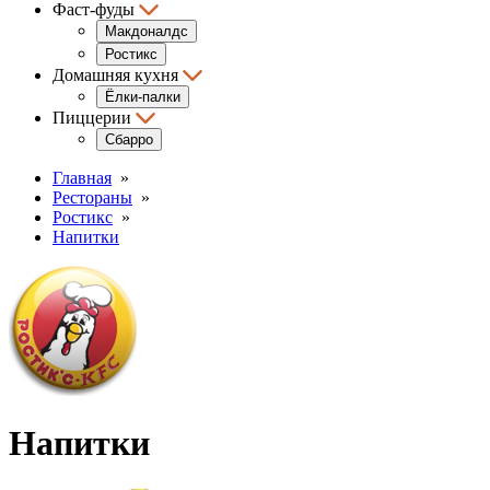
Фаст-фуды
Макдоналдс
Ростикс
Домашняя кухня
Ёлки-палки
Пиццерии
Сбарро
Главная
»
Рестораны
»
Ростикс
»
Напитки
Напитки