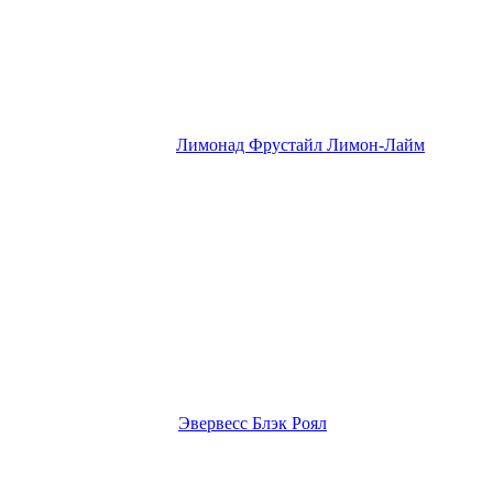
Лимонад Фрустайл Лимон-Лайм
Эвервесс Блэк Роял