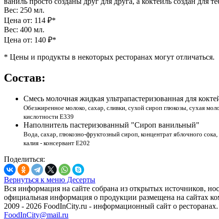
ваниль просто созданы друг для друга, а коктейль создан для 
Вес: 250 мл.
Цена от: 114 ₽*
Вес: 400 мл.
Цена от: 140 ₽*
*
Цены и продукты в некоторых ресторанах могут отличаться.
Состав:
Смесь молочная жидкая ультрапастеризованная для коктей
Обезжиренное молоко, сахар, сливки, сухой сироп глюкозы, сухая моло
кислотности Е339
Наполнитель пастеризованный "Сироп ванильный"
Вода, сахар, глюкозно-фруктозный сироп, концентрат яблочного сока,
калия - консервант Е202
Поделиться:
Вернуться к меню Десерты
Вся информация на сайте собрана из открытых источников, но
официальная информация о продукции размещена на сайтах ко
2009 - 2026 FoodInCity.ru
- информационный сайт о ресторанах.
FoodInCity@mail.ru