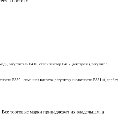
ебя в Ростикс.
едь, загуститель Е410, стабилизатор E407, декстроза), регулятор
тности E330 - лимонная кислота, регулятор кислотности E331iii, сорбат
 Все торговые марки принадлежат их владельцам, а