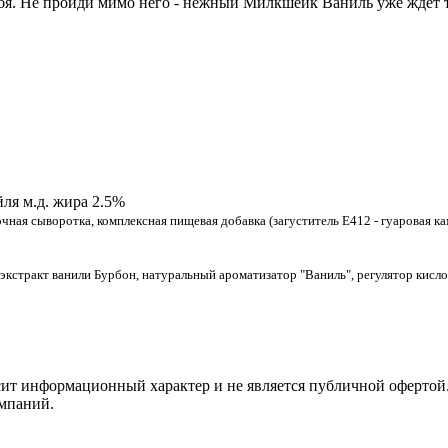
тебя. Не пройди мимо него - нежный Милкшейк Ваниль уже ждёт т
ля м.д. жира 2.5%
чная сыворотка, комплексная пищевая добавка (загуститель Е412 - гуаровая кам
 экстракт ванили Бурбон, натуральный ароматизатор "Ваниль", регулятор кисло
сит информационный характер и не является публичной офертой.
мпаний.