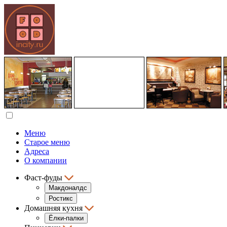
Меню
Старое меню
Адреса
О компании
Фаст-фуды
Макдоналдс
Ростикс
Домашняя кухня
Ёлки-палки