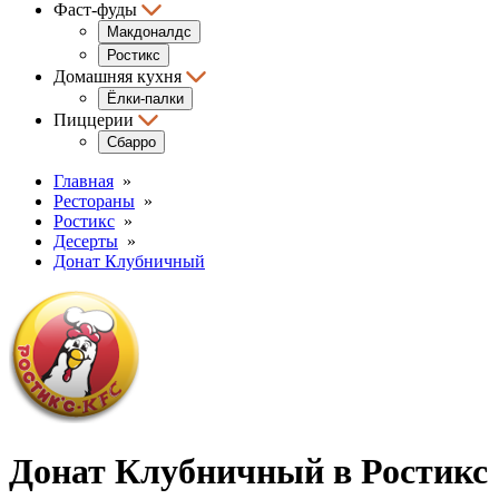
Фаст-фуды
Макдоналдс
Ростикс
Домашняя кухня
Ёлки-палки
Пиццерии
Сбарро
Главная
»
Рестораны
»
Ростикс
»
Десерты
»
Донат Клубничный
Донат Клубничный в Ростикс