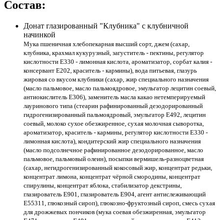
Состав:
Донат глазированный "Клубника" с клубничной
начинкой
Мука пшеничная хлебопекарная высший сорт, джем (сахар,
клубника, крахмал кукурузный, загуститель - пектины, регулятор
кислотности E330 - лимонная кислота, ароматизатор, сорбат калия -
консервант Е202, краситель - кармины), вода питьевая, глазурь
жировая со вкусом клубники (сахар, жир специального назначения
(масло пальмовое, масло пальмоядровое, эмульгатор лецитин соевый,
антиокислитель Е306), заменитель масла какао нетемперируемый
лауринового типа (стеарин рафинированный дезодорированный
гидрогенизированный пальмоядровый, эмульгатор Е492, лецитин
соевый, молоко сухое обезжиренное, сухая молочная сыворотка,
ароматизатор, краситель - кармины, регулятор кислотности E330 -
лимонная кислота), кондитерский жир специального назначения
(масло подсолнечное рафинированное дезодорированное, масло
пальмовое, пальмовый олеин), посыпки вермишель-разноцветная
(сахар, негидрогенизированный кокосовый жир, концентрат редьки,
концентрат лимона, концентрат чёрной смородины, концентрат
спирулины, концентрат яблока, стабилизатор декстрины,
глазирователь Е901, глазирователь Е904, агент антислеживающий
Е55311, глюкозный сироп), глюкозно-фруктозный сироп, смесь сухая
для дрожжевых пончиков (мука соевая обезжиренная, эмульгатор