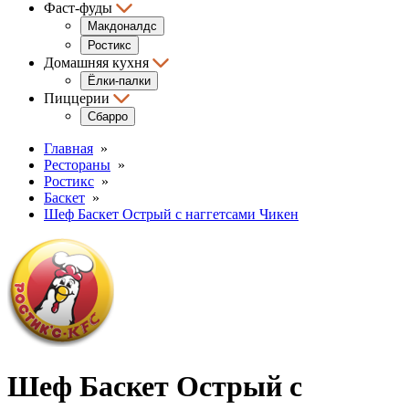
Фаст-фуды
Макдоналдс
Ростикс
Домашняя кухня
Ёлки-палки
Пиццерии
Сбарро
Главная
»
Рестораны
»
Ростикс
»
Баскет
»
Шеф Баскет Острый с наггетсами Чикен
Шеф Баскет Острый с