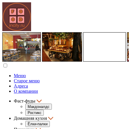
Меню
Старое меню
Адреса
О компании
Фаст-фуды
Макдоналдс
Ростикс
Домашняя кухня
Ёлки-палки