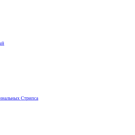
ый
инальных Стрипса