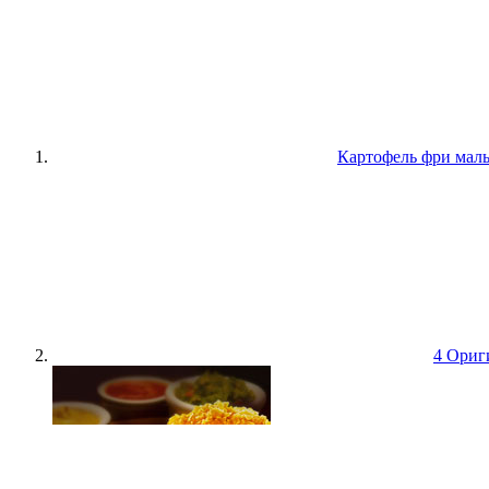
Картофель фри мал
4 Ориг