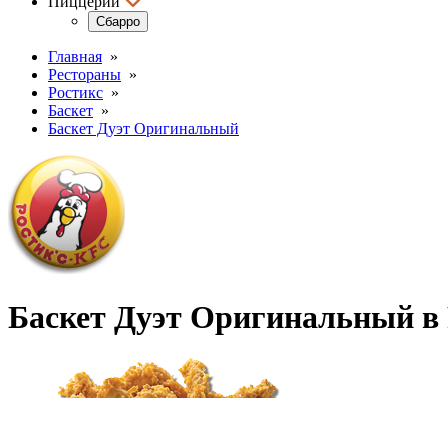
Пиццерии
Сбарро
Главная
»
Рестораны
»
Ростикс
»
Баскет
»
Баскет Дуэт Оригинальный
Баскет Дуэт Оригинальный в 